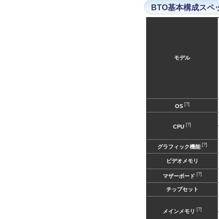
BTO基本構成スペ
モデル
[?]
OS
[?]
CPU
[?]
グラフィック機能
ビデオメモリ
[?]
マザーボード
チップセット
[?]
メインメモリ