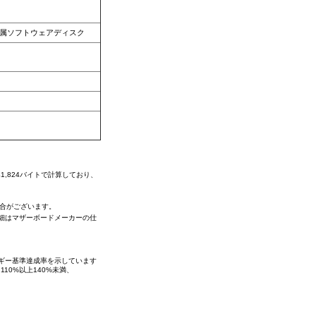
付属ソフトウェアディスク
41,824バイトで計算しており、
場合がございます。
。詳細はマザーボードメーカーの仕
ネルギー基準達成率を示しています
110%以上140%未満、