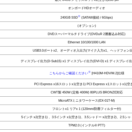
オンボードHDオーディオ
※
240GB SSD
(SATAIII接続 / 6Gbps)
(オプション)
DVDスーパーマルチドライブ(DVD±R 2層書込み対応)
Ethernet 10/100/1000 LAN
USB3.0ポートx2、オーディオ入出力(マイク入力x1、ヘッドフォン出
ディスプレイ出力(D-Sub15) x1 ディスプレイ出力(DVI-D) x1 ディスプレイ出力(
※
こちらからご確認ください
[H410M-HDV/M.2]仕様
PCI Express x16スロットx1(空き1) PCI Express x1スロットx1(空
CWT製 450W (定格 400W) 80PLUS BRONZE対応
MicroATXミニタワーケース(EX-01T-M)
フロントx1 リアx 1 (120mm/防塵フィルター付)
5インチ x2(空き1) 、3.5インチ x1(空き1)、3.5シャドー x2(空き2)、2.5シャ
TPM2.0 (インテル® PTT)