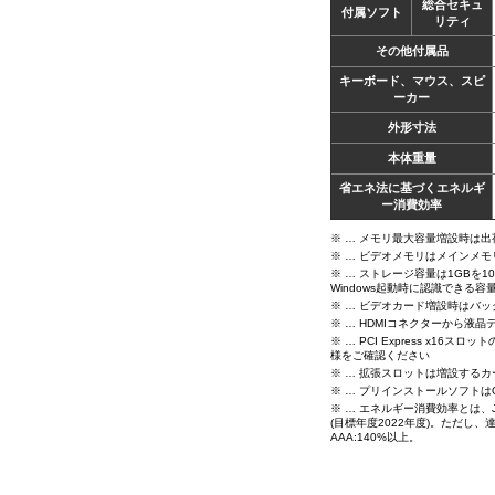
総合セキュ
付属ソフト
リティ
その他付属品
キーボード、マウス、スピ
ーカー
外形寸法
本体重量
省エネ法に基づくエネルギ
ー消費効率
※ … メモリ最大容量増設時は
※ … ビデオメモリはメインメ
※ … ストレージ容量は1GBを1
Windows起動時に認識できる
※ … ビデオカード増設時はバ
※ … HDMIコネクターから
※ … PCI Express 
様をご確認ください
※ … 拡張スロットは増設する
※ … プリインストールソフト
※ … エネルギー消費効率とは、
(目標年度2022年度)。ただし、
AAA:140%以上。