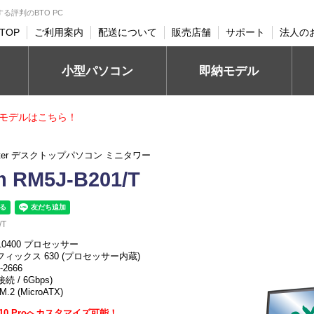
すめする評判のBTO PC
TOP
ご利用案内
配送について
販売店舗
サポート
法人の
小型パソコン
即納モデル
モデルはこちら！
uter デスクトップパソコン ミニタワー
m RM5J-B201/T
/T
-10400 プロセッサー
フィックス 630 (プロセッサー内蔵)
-2666
接続 / 6Gbps)
.2 (MicroATX)
ws 10 Proへカスタマイズ可能！