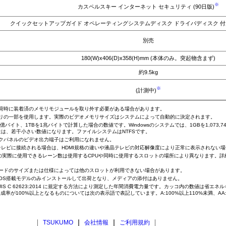
※
カスペルスキー インターネット セキュリティ (90日版)
クイックセットアップガイド オペレーティングシステムディスク ドライバディスク 
別売
180(W)x406(D)x358(H)mm (本体のみ。突起物含まず)
約9.5kg
※
(計測中)
出荷時に装着済のメモリモジュールを取り外す必要がある場合があります。
モリの一部を使用します。実際のビデオメモリサイズはシステムによって自動的に決定されます。
0億バイト、1TBを1兆バイトで計算した場合の数値です。Windowsのシステムでは、1GBを1,073,7
容量は、若干小さい数値になります。ファイルシステムはNTFSです。
ックパネルのビデオ出力端子はご利用になれません。
液晶テレビに接続される場合は、HDMI規格の違いや液晶テレビの対応解像度により正常に表示されない
x16スロットの実際に使用できるレーン数は使用するCPUや同時に使用するスロットの場所により異なります
カードのサイズまたは仕様によっては他のスロットが利用できない場合があります。
はOS搭載モデルのみインストールして出荷となり、メディアの添付はありません。
JIS C 62623:2014 に規定する方法により測定した年間消費電力量です。カッコ内の数値は省エ
達成率が100%以上となるものについては次の表示語で表記しています。A:100%以上110%未満、AA:
TSUKUMO
会社情報
ご利用規約