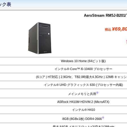
ック表
AeroStream RM5J-B201/
¥69,8
税込
Windows 10 Home (64ビット版)
インテル® Core™ i5-10400 プロセッサー
(6コア | HT対応 | 2.9GHz、TB2.0時最大4.3GHz | 12MB キャッシ
インテル® UHD グラフィックス 630 (プロセッサー内蔵)
※
メインメモリと共用
ASRock H410M-HDV/M.2 (MicroATX)
インテル® H410
※
8GB (8GBx1枚) DDR4-2666
最大 64GB メモリスロットx2(空き1)288-pin