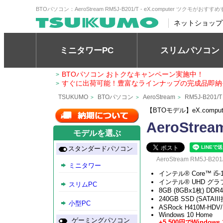
BTOパソコン：AeroStream RM5J-B201/T - eX.computer ツクモがおす
ネットショップ
ミニタワーPC
スリムパソコン
BTOパソコン おトクなキャンペーン実施中！
>
すぐに出荷可能！豊富なラインナップの完成品即納
>
TSUKUMO
BTOパソコン
AeroStream
RM5J-B201/T
>
>
>
【BTOモデル】eX.comp
AeroStrea
モデルを選ぶ
スタンダードパソコン
AeroStream RM5J-B201
ミニタワー
インテル® Core™ i5
インテル® UHD グラ
スリムPC
8GB (8GBx1枚) DDR4
240GB SSD (SATAIII
小型PC
ASRock H410M-HDV/M
Windows 10 Home
ゲーミングパソコン
+5,500円でWindo