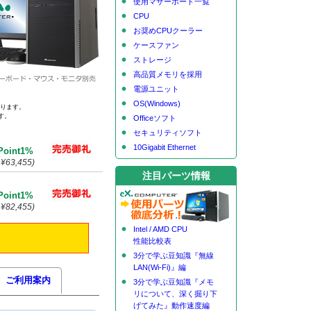
使用マザーボード一覧
CPU
お奨めCPUクーラー
ケースファン
ストレージ
高品質メモリを採用
電源ユニット
OS(Windows)
なります。
す。
Officeソフト
セキュリティソフト
10Gigabit Ethernet
Point1%
¥63,455)
注目パーツ情報
Point1%
¥82,455)
Intel / AMD CPU
性能比較表
3分で学ぶ豆知識『無線
LAN(Wi-Fi)』編
ご利用案内
3分で学ぶ豆知識『メモ
リについて、深く掘り下
げてみた』動作速度編