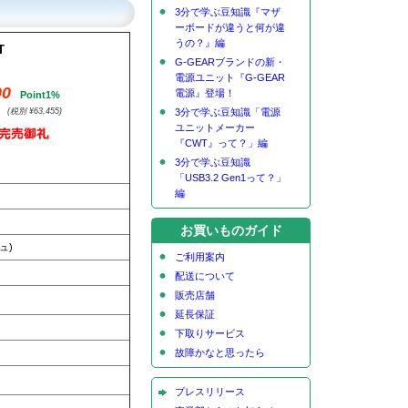
3分で学ぶ豆知識『マザ
ーボードが違うと何が違
うの？』編
T
G-GEARブランドの新・
電源ユニット『G-GEAR
00
電源』登場！
Point1%
(税別 ¥63,455)
3分で学ぶ豆知識「電源
ユニットメーカー
『CWT』って？」編
3分で学ぶ豆知識
「USB3.2 Gen1って？」
編
お買いものガイド
ュ)
ご利用案内
配送について
販売店舗
延長保証
下取りサービス
故障かなと思ったら
プレスリリース