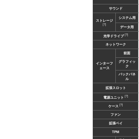
サウンド
システム用
ストレージ
[?]
データ用
[?]
光学ドライブ
ネットワーク
前面
グラフィッ
インターフ
ク
ェース
バックパネ
ル
拡張スロット
[?]
電源ユニット
[?]
ケース
ファン
拡張ベイ
TPM