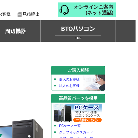
オンラインご案内
(ネット通話)
お客様
見積呼出
周辺機器
ご購入相談
個人のお客様
法人のお客様
高品質パーツを採用
PCケース一覧
グラフィックスカード