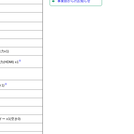
事業部からのお知らせ
力x1)
※
HDMI) x1
※
き1)
ドー x1(空き0)