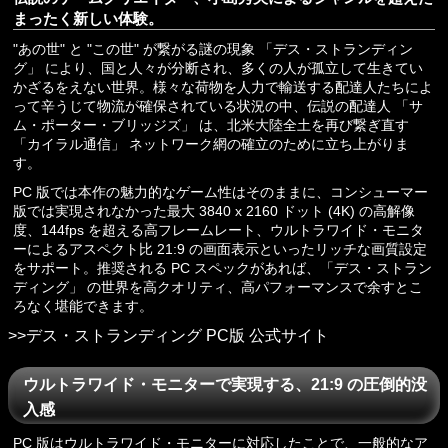
まったく新しい体験。
"あの世" と "この世" が繋がる謎の現象 「デス・ストランディン
グ」 により、国と人々が分断され、多くの人が孤立して生きてい
かざるをえない世界。様々な荷物を人力で輸送する配達人たちによ
って辛うじて物流が確保されている状況の中、伝説の配達人 「サ
ム・ポーター・ブリッジズ」 は、北米大陸全土を再び繋ぎ直す
「カイラル通信」 ネットワーク網の確立のために立ち上がりま
す。
PC 版では本作の魅力的なゲーム性はそのままに、コンシューマー
版では実現されなかった最大 3840 x 2160 ドット (4K) の高解像
度、144fps を超える高フレームレート、ウルトラワイド・モニタ
ーによるアスペクト比 21:9 の画面表示といったリッチな画質設定
をサポート。推奨される PC スペックがあれば、「デス・ストラン
ディング」 の世界を高クオリティ、高パフォーマンスで余すとこ
ろなく堪能できます。
>>デス・ストランディング PC版 公式サイト
ウルトラワイド・モニターで実現する、21:9 の圧倒的没
入感
PC 版はウルトラワイド・モニターに対応したことで、一般的なア