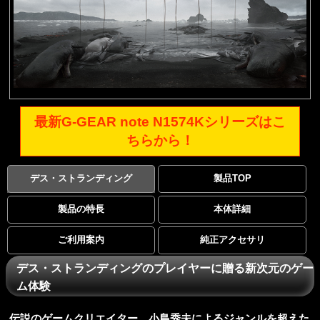
最新G-GEAR note N1574Kシリーズはこ
ちらから！
デス・ストランディング
製品TOP
製品の特長
本体詳細
ご利用案内
純正アクセサリ
デス・ストランディングのプレイヤーに贈る新次元のゲー
ム体験
伝説のゲームクリエイター、小島秀夫によるジャンルを超えた