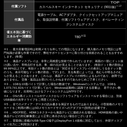
※10
付属ソフト
カスペルスキー インターネット セキュリティ (90日版)
電源ケーブル、ACアダプタ、クイックセットアップマニュア
付属品
ル、取扱説明書、付属ソフトウェアディスク、オペレーティン
グシステムディスク
省エネ法に基づく
※11
エネルギー消費効
TBD
率
※1 … 最大容量増設時は初期メモリを外しての増設になります。 購入後のメモリ増設には専
門知識が必要な作業ですので、弊社サポートセンターに取り付けを依頼されることをおすすめ
します。(有償)
※2 … 液晶ディスプレイは、非常に高精度な技術で作られていますが、画面の一部にドット抜
け(黒い点や、常時点灯する赤、青、緑の点)が見えることがあります。 (有効ドット数の割合は
99.99%以上です。有効ドット数の割合とは「対応するディスプレイの表示しうる全ドット数
のうち、表示可能なドット数の割合」です) また、見る角度によっては、色むらや明るさのむ
らが見えることがあります。これらは、液晶ディスプレイの特性によるものであり、故障では
ありません。 交換・返品はお受けいたしかねますのであらかじめご了承ください。
※3 … 1GBを10億バイトで計算した場合の数値です。Windowsのシステムでは、1GBを
1,073,741,824バイトで計算しており、Windows起動時に認識できる容量は、 若干小さい数
値になります。出荷時におけるファイルシステムはNTFSです。
※4 … OSの再インストールやディスクからソフトウェアをインストールする場合には、別途
USB接続の光学ドライブをご用意ください。
※5 … 全てのメディア・データの読み書きを保証するものではありません。小型規格のメモリ
カードをご利用の際にはSDメモリカードサイズへのアダプター(別売)が必要です。
※6 … HDCP対応。HDMIコネクターから液晶テレビに接続される場合は、HDMI規格の違いや
液晶テレビの対応解像度により正常に表示されない場合がございます。
※7 … 背面側に搭載のUSB-Type-C端子はDisplayPort 1.4規格に対応しており、外部ディスプ
レイ出力にご利用頂けます。