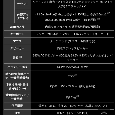
ヘッドフォン出力 / マイク入力 (コンボミニジャック) x1 マイク
サウンド
入力(ミニジャック) x1
※6
mini DisplayPort(1.4)出力端子 x1 HDMI出力端子(2.0a) x1
外部ディ
スプレイ
※7
USB 3.2(Gen 2) Type-Cポート x1 (背面)
WEBカメラ
内蔵ウェブカメラ(有効画素数約100万画素)
キーボード
テンキー付日本語フルカラーLEDバックライトキーボード
マウス
タッチパッド (スクロール機能付き)
スピーカー
内蔵ステレオスピーカー
180W ACアダプター (DC出力 19.5V, 9.23A) / リチウムイオンバ
[?]
電源
ッテリー
バッテリー仕様
14.4V/3275mAh/48.96Wh
動作時間(標準バッ
※8
TBD
テリー使用時最大)
本体寸法 幅×奥行
約361 x 258 x 27.9mm (折り畳み時)
き×高さ(mm)
重量(標準バッテリ
※9
約2.2kg
ー使用時)
使用環境
温度 5～35℃、湿度 20～80% (ただし結露のないこと)
TPM
TPM2.0 (インテル® PTT)