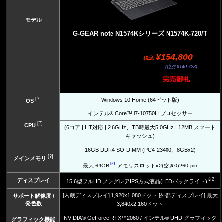
モデル
G-GEAR note N1574Kシリーズ N1574K-720/T
¥154,800
税込
(税別 ¥140,728)
[?]
Windows 10 Home (64ビット版)
OS
インテル® Core™ i7-10750H プロセッサー
[?]
CPU
(6コア | HT対応 | 2.6GHz、TB時最大5.0GHz | 12MB スマート
キャッシュ)
16GB DDR4 SO-DIMM (PC4-23400、8GBx2)
[?]
メインメモリ
※1
最大 64GB
メモリスロットx2(空き0)260-pin
※2
ディスプレイ
15.6型フルHD ノングレアIPS方式液晶(LEDバックライト)
[内蔵ディスプレイ] 1,920x1,080ドット [外部ディスプレイ] 最大
サポート解像度 /
発色数
3,840x2,160ドット
NVIDIA® GeForce RTX™2060 / インテル® UHD グラフィック
グラフィック機能