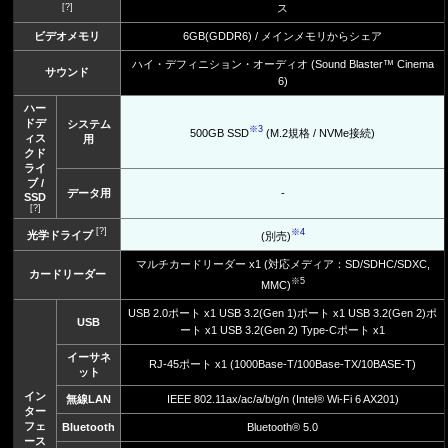
[?]
ス
ビデオメモリ
6GB(GDDR6) / メインメモリからシェア
ハイ・デフィニション・オーディオ (Sound Blaster™ Cinema
サウンド
6)
ハー
ドデ
システム
※3
500GB SSD
(M.2規格 / NVMe接続)
ィス
用
クド
ライ
ブ /
データ用
-
SSD
[?]
[?]
※4
光学ドライブ
(別売)
マルチカードリーダー x1 (対応メディア：SD/SDHC/SDXC,
カードリーダー
※5
MMC)
USB 2.0ポート x1 USB 3.2(Gen 1)ポート x1 USB 3.2(Gen 2)ポ
USB
ート x1 USB 3.2(Gen 2) Type-Cポート x1
イーサネ
RJ-45ポート x1 (1000Base-T/100Base-TX/10BASE-T)
ット
イン
無線LAN
IEEE 802.11ax/ac/a/b/g/n (Intel® Wi-Fi 6 AX201)
ター
フェ
Bluetooth
Bluetooth® 5.0
ース