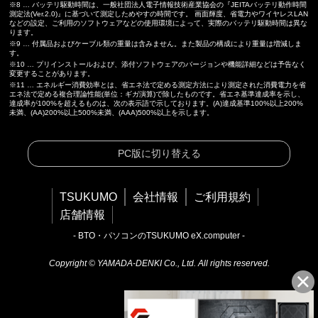
※8 … バッテリ駆動時間は、一般社団法人電子情報技術産業協会の『JEITAバッテリ動作時間
測定法(Ver.2.0)』に基づいて測定しためやすの時間です。 画面輝度、省電力やワイヤレスLAN
などの設定、ご利用のソフトウェアなどの使用環境によって、実際のバッテリ駆動時間は異な
ります。
※9 … 付属品およびケーブル類の重量は含みません。また製品の構成により重量は増減しま
す。
※10 … プリインストールおよび、添付ソフトウェアのバージョンや機能詳細などは予告なく
変更することがあります。
※11 … エネルギー消費効率とは、省エネ法で定める測定方法により測定された消費電力を省
エネ法で定める複合理論性能(単位：ギガ演算)で除したものです。省エネ基準達成率を示し、
達成率が100%を超えるものは、次の表示語で示しております。(A)達成基準100%以上200%
未満、(AA)200%以上500%未満、(AAA)500%以上を示します。
PC版に切り替える
TSUKUMO
会社情報
ご利用規約
店舗情報
- BTO・パソコンのTSUKUMO eX.computer -
Copyright © YAMADA-DENKI Co., Ltd. All rights reserved.