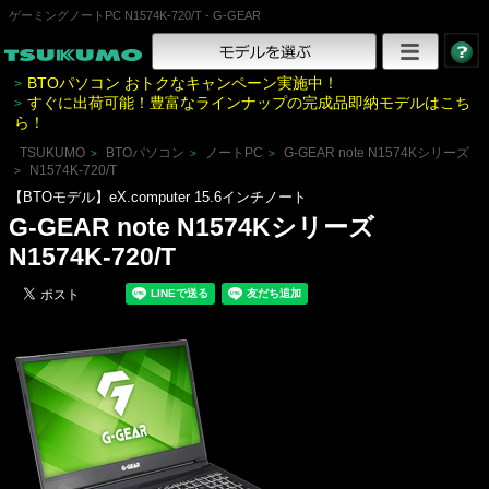
ゲーミングノートPC N1574K-720/T - G-GEAR
BTOパソコン おトクなキャンペーン実施中！
>
すぐに出荷可能！豊富なラインナップの完成品即納モデルはこち
>
ら！
TSUKUMO
BTOパソコン
ノートPC
G-GEAR note N1574Kシリーズ
>
>
>
N1574K-720/T
>
【BTOモデル】eX.computer 15.6インチノート
G-GEAR note N1574Kシリーズ
N1574K-720/T