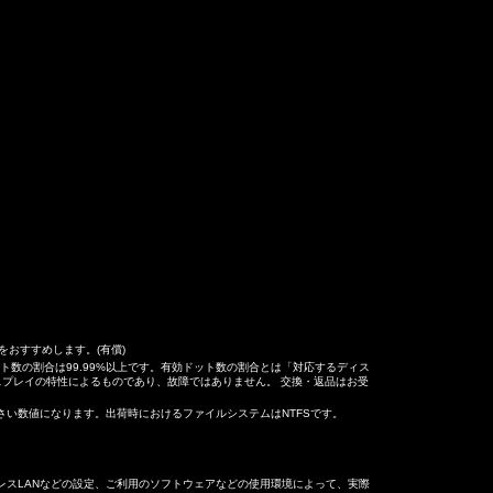
おすすめします。(有償)
ト数の割合は99.99%以上です。有効ドット数の割合とは「対応するディス
スプレイの特性によるものであり、故障ではありません。 交換・返品はお受
 若干小さい数値になります。出荷時におけるファイルシステムはNTFSです。
イヤレスLANなどの設定、ご利用のソフトウェアなどの使用環境によって、実際