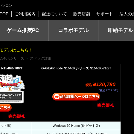
グパソコン
TOP
ご利用案内
配送について
販売店舗
サポート
法人の
ゲーム推奨PC
コラボモデル
即納モデル
モデルはこちら！
 N1546Kシリーズ
スペック詳細
>
N1546K-700/T
G-GEAR note N1546Kシリーズ N1546K-710/T
¥120,780
税込
(税別 ¥109,800)
4ビット版)
Windows 10 Home (64ビット版)