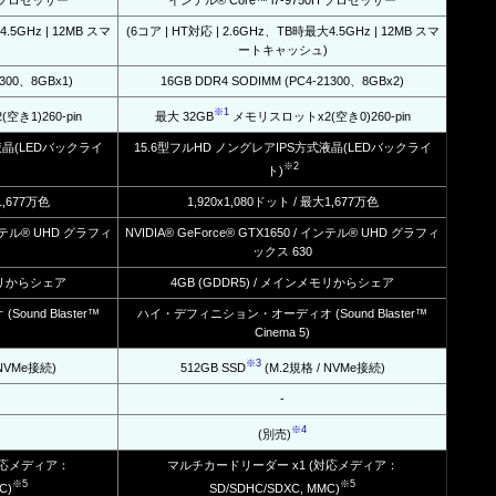
0H プロセッサー
インテル® Core™ i7-9750H プロセッサー
.5GHz | 12MB スマ
(6コア | HT対応 | 2.6GHz、TB時最大4.5GHz | 12MB スマ
ートキャッシュ)
1300、8GBx1)
16GB DDR4 SODIMM (PC4-21300、8GBx2)
※1
き1)260-pin
最大 32GB
メモリスロットx2(空き0)260-pin
液晶(LEDバックライ
15.6型フルHD ノングレアIPS方式液晶(LEDバックライ
※2
ト)
1,677万色
1,920x1,080ドット / 最大1,677万色
 インテル® UHD グラフィ
NVIDIA® GeForce® GTX1650 / インテル® UHD グラフィ
ックス 630
メモリからシェア
4GB (GDDR5) / メインメモリからシェア
nd Blaster™
ハイ・デフィニション・オーディオ (Sound Blaster™
Cinema 5)
※3
 NVMe接続)
512GB SSD
(M.2規格 / NVMe接続)
-
※4
(別売)
対応メディア：
マルチカードリーダー x1 (対応メディア：
※5
※5
C)
SD/SDHC/SDXC, MMC)