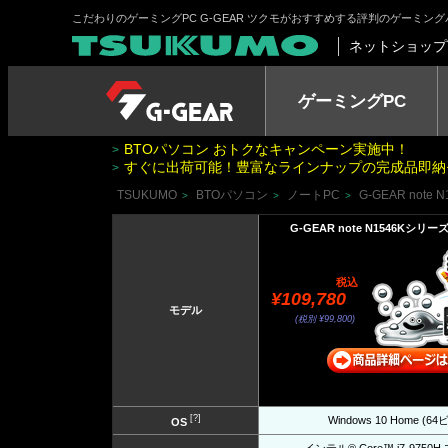
こだわりのゲーミングPC G-GEAR ツクモがおすすめする評判のゲーミン
ネットショップ
ゲーミングPC
BTOパソコン おトクなキャンペーン実施中！
>
すぐに出荷可能！豊富なラインナップの完成品即納
>
TSUKUMO
BTOパソコン
ノートPC
G-GEAR note
>
>
>
G-GEAR note N1546Kシリーズ 
税込
¥109,780
モデル
(税別 ¥99,800)
[?]
Windows 10 Home (6
OS