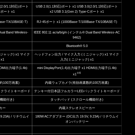
0(2.0/1.1対応)ポート
USB 2.0(1.1対応)ポート x1 USB 3.0(2.0/1.1対応)ポート
e-Cポート x1
x2 USB 3.1(Gen 2) Type-Cポート x1
ase-TX/10BASE-T)
RJ-45ポート x1 (1000Base-T/100Base-TX/10BASE-T)
al Band Wireless-
IEEE 802.11 ac/a/b/g/n (インテル® Dual Band Wireless-AC
9462)
Bluetooth® 5.0
ジャック) x1 マイク
ヘッドフォン出力 / マイク入力 (ミニジャック) x1 マイク
x1
入力(ミニジャック) x1
 HDMI出力端子(1.4b)
mini DisplayPort(1.4)出力端子 x1 HDMI出力端子(1.4b)
※6
x1
100万画素)
内蔵ウェブカメラ(有効画素数約100万画素)
ックライトキーボード
テンキー付日本語フルカラーLEDバックライトキーボード
機能付き)
タッチパッド (スクロール機能付き)
カー
内蔵ステレオスピーカー
 9.23A) / リチウムイ
180W ACアダプター (DC出力 19.5V, 9.23A) / リチウムイ
オンバッテリー