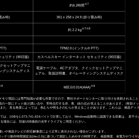
※7
約6.2時間
折り畳み時)
361 x 258 x 24.9 (折り畳み時)
※7
※8
約 2.2 kg
PTT)
TPM2.0 (インテル® PTT)
ュリティ (90日版)
カスペルスキー インターネット セキュリティ (90日版)
ックセットアップマニ
電源ケーブル、ACアダプタ、クイックセットアップマニ
ングシステムディス
ュアル、取扱説明書、オペレーティングシステムディスク
※9
※9
M区分0.014(AAA)
のメモリ増設には専門知識が必要な作業ですので、弊社サポートセンターに取り付けを依頼されることを
面の一部にドット抜け(黒い点や、常時点灯する赤、青、緑の点)が見えることがあります。 (有効ドッ
 また、見る角度によっては、色むらや明るさのむらが見えることがあります。これらは、液晶ディ
ムでは、1GBを1,073,741,824バイトで計算しており、Windows起動時に認識できる容量は、
する場合には、別途USB接続の光学ドライブをご用意ください。
。
規格の違いや液晶テレビの対応解像度により正常に表示されない場合がございます。
Aバッテリ動作時間測定法(Ver.2.0)に基づいて測定しためやすの時間です。 画面輝度、省電力やワ