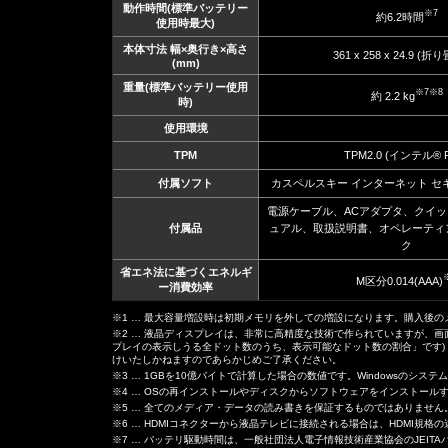
動作時間(標準バッテリー
※7
約6.2時間
使用時最大)
本体寸法 幅×奥行き×高さ
361 x 258 x 24.9 (
(mm)
重量(標準バッテリー使用
※7
※8
約 2.2 kg
時)
使用環境
TPM
TPM2.0 (インテル® 
付属ソフト
カスペルスキー インターネット セキ
電源ケーブル、ACアダプタ、クイ
付属品
ュアル、取扱説明書、オペレーティ
ク
省エネ法に基づくエネルギ
M区分0.014(AAA)
ー消費効率
※1 … 最大容量増設時は初期メモリを外しての増設になります。購入後
※2 … 液晶ディスプレイは、非常に高精度な技術で作られていますが、画
プレイの表示しうる全ドット数のうち、表示可能なドット数の割合」です)
けいたしかねますのであらかじめご了承ください。
※3 … 1GBを10億バイトで計算した場合の数値です。Windowsのシステ
※4 … OSの再インストールやディスクからソフトウェアをインストール
※5 … 全てのメディア・データの読み書きを保証するものではありません
※6 … HDMIコネクターから液晶テレビに接続される場合は、HDMI
※7 … バッテリ駆動時間は、一般社団法人電子情報技術産業協会のJEIT