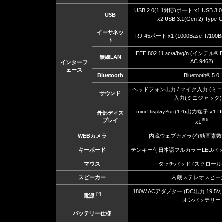
USB 2.0(1.1対応)ポート x1 USB 3.
USB
x2 USB 3.1(Gen 2) Typ
イーサネッ
RJ-45ポート x1 (1000Base-T/100B
ト
IEEE 802.11 ac/a/b/g/n (インテル® Du
無線LAN
AC 9462)
インターフ
ェース
Bluetooth
Bluetooth® 5.0
ヘッドフォン出力 / マイク入力 (ミニ
サウンド
入力(ミニジャック) 
mini DisplayPort(1.4)出力端子 x1
外部ディス
プレイ
※6
x1
WEBカメラ
内蔵ウェブカメラ(有効画素数約
キーボード
テンキー付日本語フルカラーLEDバ
マウス
タッチパッド (スクロール
スピーカー
内蔵ステレオスピー
180W ACアダプター (DC出力 19.5V,
[?]
電源
オンバッテリー
バッテリー仕様