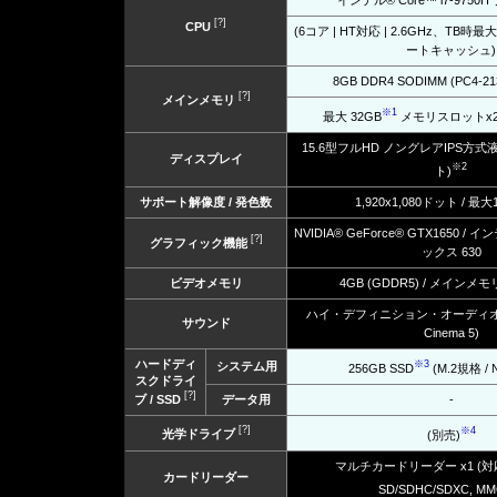
インテル® Core™ i7-975
[?]
CPU
(6コア | HT対応 | 2.6GHz、TB時最大4
ートキャッシュ)
8GB DDR4 SODIMM (PC4-2
[?]
メインメモリ
※1
最大 32GB
メモリスロットx2(空
15.6型フルHD ノングレアIPS方式
ディスプレイ
※2
ト)
サポート解像度 / 発色数
1,920x1,080ドット / 最大
NVIDIA® GeForce® GTX1650 /
[?]
グラフィック機能
ックス 630
ビデオメモリ
4GB (GDDR5) / メイン
ハイ・デフィニション・オーディオ (Sou
サウンド
Cinema 5)
ハードディ
※3
システム用
256GB SSD
(M.2規格 /
スクドライ
[?]
ブ / SSD
データ用
-
[?]
※4
光学ドライブ
(別売)
マルチカードリーダー x1 (
カードリーダー
SD/SDHC/SDXC, MM