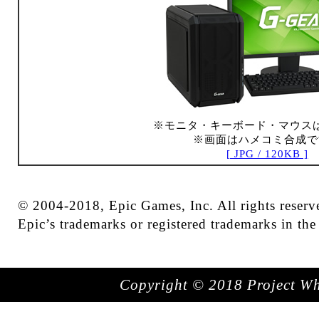
※モニタ・キーボード・マウス
※画面はハメコミ合成で
[ JPG / 120KB ]
© 2004-2018, Epic Games, Inc. All rights reserve
Epic’s trademarks or registered trademarks in th
Copyright © 2018 Project Whit