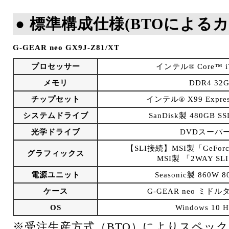
● 標準構成仕様(BTOによる
G-GEAR neo GX9J-Z81/XT
プロセッサー
インテル® Core™ 
メモリ
DDR4 32G
チップセット
インテル® X99 Expr
システムドライブ
SanDisk製 480GB SS
光学ドライブ
DVDスーパ
【SLI接続】MSI製「GeForce
グラフィックス
MSI製 「2WAY SL
電源ユニット
Seasonic製 860W 
ケース
G-GEAR neo ミドルタ
OS
Windows 10
※受注生産方式（BTO）によりスペッ