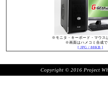
※モニタ・キーボード・マウス
※画面はハメコミ合成で
[ JPG / 88KB ]
Copyright © 2016 Project Whit