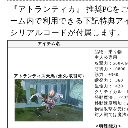
『アトランティカ』 推奨PCを
ーム内で利用できる下記特典ア
シリアルコードが付属します。
アイテム名
品物：乗り物
主人公専用
攻撃力：560-66
防御力：10800
筋力：+360
アトランティス天馬 (永久/取引可)
瞬発力：+360
生命力：+420
クリティカル：1
発動魔法：[ペガ
移動速度増加：2
物理攻撃を受け
対人戦では魔法
＜特殊能力＞