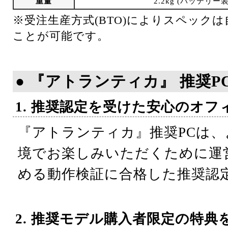
重量
2.2kg (バッテリ
※受注生産方式(BTO)によりスペック
ことが可能です。
● 『アトランティカ』 推奨P
1. 推奨認定を受けた安心のオ
『アトランティカ』推奨PCは
境でお楽しみいただくために運
める動作検証に合格した推奨認定
2. 推奨モデル購入者限定の特典